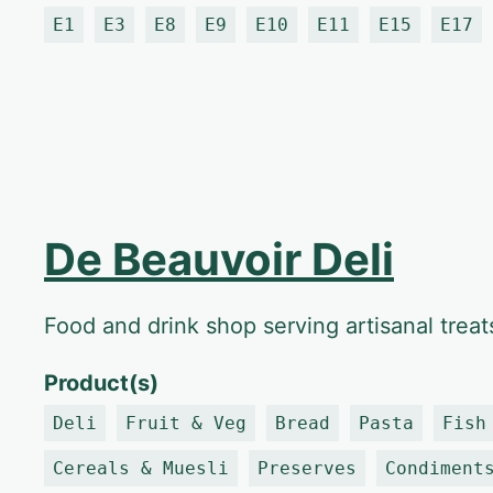
E1
E3
E8
E9
E10
E11
E15
E17
De Beauvoir Deli
Food and drink shop serving artisanal treat
Product(s)
Deli
Fruit & Veg
Bread
Pasta
Fish
Cereals & Muesli
Preserves
Condiment