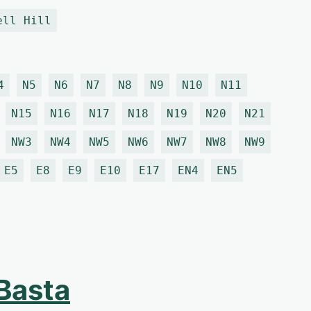
ell Hill
4
N5
N6
N7
N8
N9
N10
N11
N15
N16
N17
N18
N19
N20
N21
NW3
NW4
NW5
NW6
NW7
NW8
NW9
E5
E8
E9
E10
E17
EN4
EN5
 Basta