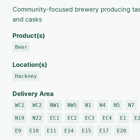
Community-focused brewery producing tas
and casks
Product(s)
Beer
Location(s)
Hackney
Delivery Area
WC1
WC2
NW1
NW5
N1
N4
N5
N7
N19
N22
EC1
EC2
EC3
EC4
E1
E
E9
E10
E11
E14
E15
E17
E20