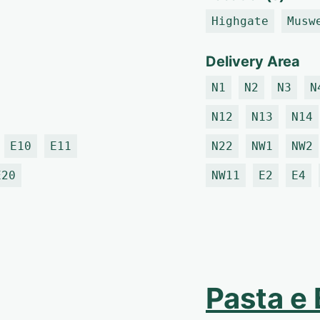
Highgate
Musw
Delivery Area
N1
N2
N3
N
N12
N13
N14
E10
E11
N22
NW1
NW2
E20
NW11
E2
E4
Pasta e