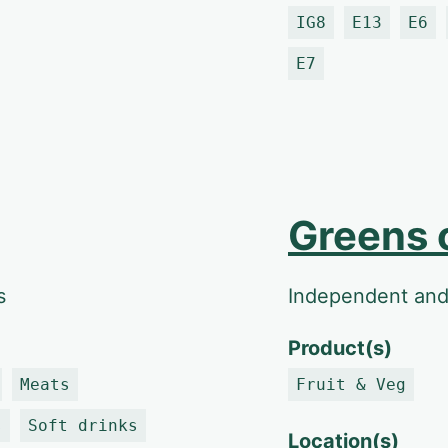
IG8
E13
E6
E7
Greens 
s
Independent and 
Product(s)
Meats
Fruit & Veg
s
Soft drinks
Location(s)