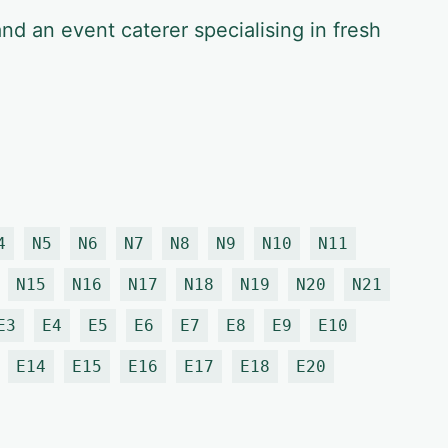
and an event caterer specialising in fresh
4
N5
N6
N7
N8
N9
N10
N11
N15
N16
N17
N18
N19
N20
N21
E3
E4
E5
E6
E7
E8
E9
E10
E14
E15
E16
E17
E18
E20