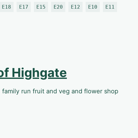
E18
E17
E15
E20
E12
E10
E11
of Highgate
family run fruit and veg and flower shop