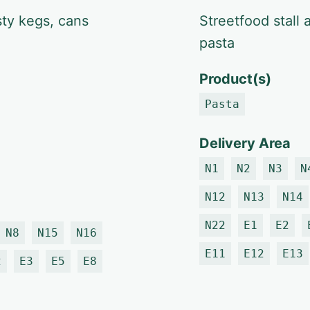
ty kegs, cans
Streetfood stall 
pasta
Product(s)
Pasta
Delivery Area
N1
N2
N3
N
N12
N13
N14
N22
E1
E2
N8
N15
N16
E11
E12
E13
2
E3
E5
E8