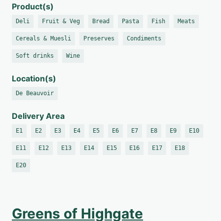
Product(s)
Deli
Fruit & Veg
Bread
Pasta
Fish
Meats
Cereals & Muesli
Preserves
Condiments
Soft drinks
Wine
Location(s)
De Beauvoir
Delivery Area
E1
E2
E3
E4
E5
E6
E7
E8
E9
E10
E11
E12
E13
E14
E15
E16
E17
E18
E20
Greens of Highgate