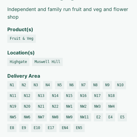
Independent and family run fruit and veg and flower
shop
Product(s)
Fruit & Veg
Location(s)
Highgate
Muswell Hill
Delivery Area
N1
N2
N3
N4
N5
N6
N7
N8
N9
N10
N11
N12
N13
N14
N15
N16
N17
N18
N19
N20
N21
N22
NW1
NW2
NW3
NW4
NW5
NW6
NW7
NW8
NW9
NW11
E2
E4
E5
E8
E9
E10
E17
EN4
EN5