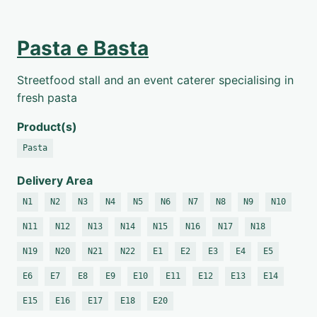
Pasta e Basta
Streetfood stall and an event caterer specialising in
fresh pasta
Product(s)
Pasta
Delivery Area
N1
N2
N3
N4
N5
N6
N7
N8
N9
N10
N11
N12
N13
N14
N15
N16
N17
N18
N19
N20
N21
N22
E1
E2
E3
E4
E5
E6
E7
E8
E9
E10
E11
E12
E13
E14
E15
E16
E17
E18
E20